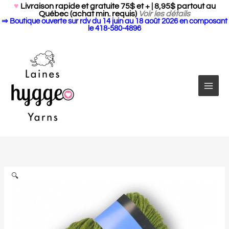
Search Butto
Aller
Search
♥
Livraison rapide et gratuite 75$ et + | 8,95$ partout au
for:
Québec (achat min. requis)
Voir les détails
au
⇒ Boutique ouverte sur rdv du 14 juin au 18 août 2026 en composant
contenu
le 418-580-4896
quantité
de
Vintage
par
🔍
Berroco
(Worsted)