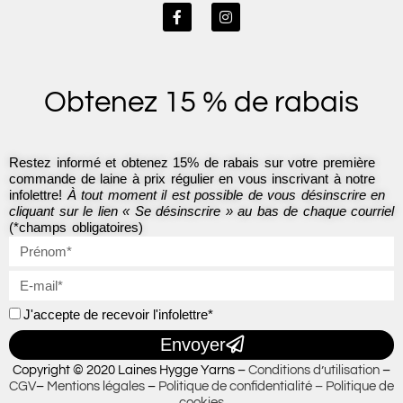
F
I
a
n
c
s
e
t
b
a
o
g
Obtenez 15 % de rabais
o
r
k
a
-
m
f
Restez informé et obtenez 15% de rabais sur votre première
commande de laine à prix régulier en vous inscrivant à notre
infolettre!
À tout moment il est possible de vous désinscrire en
cliquant sur le lien « Se désinscrire » au bas de chaque courriel
(*champs obligatoires)
J'accepte de recevoir l'infolettre*
Envoyer
Copyright © 2020 Laines Hygge Yarns –
Conditions d’utilisation
–
CGV
–
Mentions légales
–
Politique de confidentialité –
Politique de
cookies