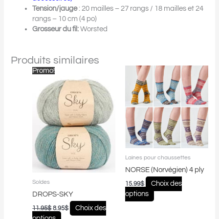
Tension/jauge
: 20 mailles – 27 rangs / 18 mailles et 24
rangs – 10 cm (4 po)
Grosseur du fil:
Worsted
Produits similaires
Le
Le
Ce
Ce
Promo!
prix
prix
produit
produit
initial
actuel
a
a
était :
est :
plusieurs
plusieurs
11.95$.
8.95$.
variations.
variations.
Les
Les
options
options
peuvent
peuvent
être
être
Laines pour chaussettes
choisies
choisies
NORSE (Norvégien) 4 ply
sur
sur
Soldes
la
la
Choix des
15.99
$
page
page
options
DROPS-SKY
du
du
Choix des
11.95
$
8.95
$
produit
produit
options