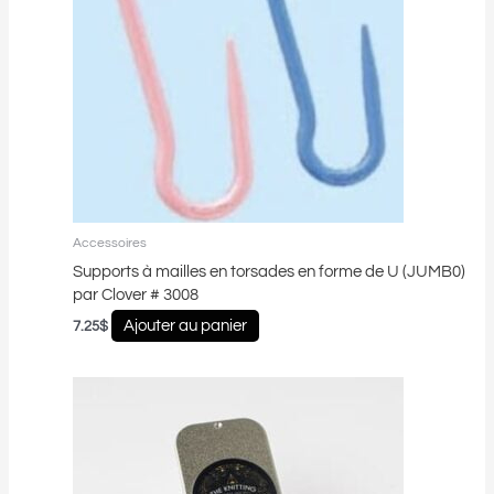
Accessoires
Supports à mailles en torsades en forme de U (JUMB0)
par Clover # 3008
Ajouter au panier
7.25
$
Plage
Ce
de
produit
prix :
a
12.50$
plusieurs
à
15.95$
variations.