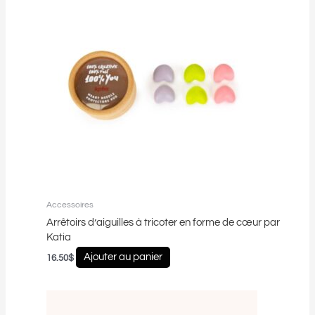
Accessoires
Arrêtoirs d’aiguilles à tricoter en forme de cœur par
Katia
Ajouter au panier
16.50
$
Plage
Ce
de
produit