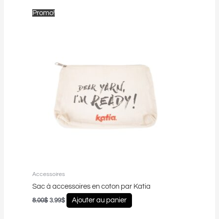
Le
Le
Promo!
prix
prix
initial
actuel
était :
est :
8.00$.
3.99$.
Accessoires
Sac à accessoires en coton par Katia
Ajouter au panier
8.00
$
3.99
$