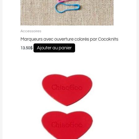
Accessoires
Marqueurs avec ouverture colorés par Cocoknits
Ajouter au panier
13.50
$