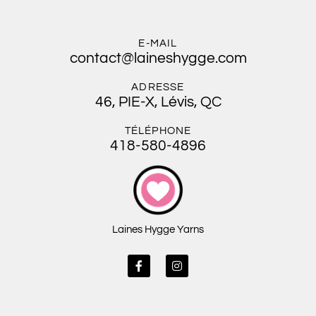
E-MAIL
contact@laineshygge.com
ADRESSE
46, PIE-X, Lévis, QC
TÉLÉPHONE
418-580-4896
Laines Hygge Yarns
F
I
a
n
c
s
e
t
b
a