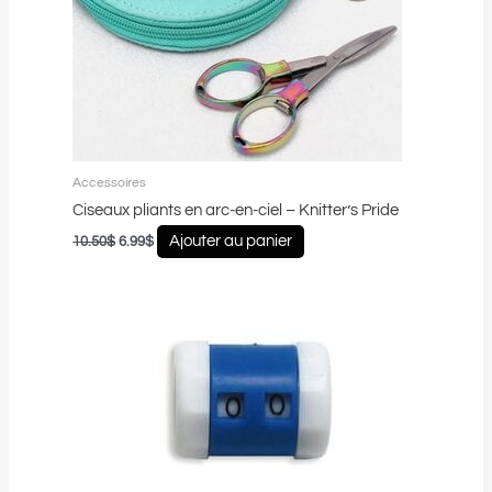
Accessoires
Ciseaux pliants en arc-en-ciel – Knitter’s Pride
Ajouter au panier
10.50
$
6.99
$