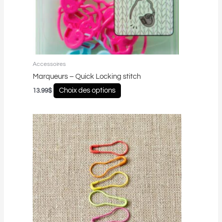
choisies
sur
la
page
du
produit
Accessoires
Marqueurs – Quick Locking stitch
Choix des options
13.99
$