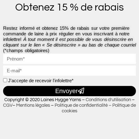
o
g
Obtenez 15 % de rabais
o
r
k
a
-
m
f
Restez informé et obtenez 15% de rabais sur votre première
commande de laine à prix régulier en vous inscrivant à notre
infolettre!
À tout moment il est possible de vous désinscrire en
cliquant sur le lien « Se désinscrire » au bas de chaque courriel
(*champs obligatoires)
J'accepte de recevoir l'infolettre*
Envoyer
Copyright © 2020 Laines Hygge Yarns –
Conditions d’utilisation
–
CGV
–
Mentions légales
–
Politique de confidentialité –
Politique de
cookies