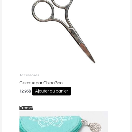
Accessoires
Ciseaux par ChiaoGoo
Ajouter au panier
12.95
$
Le
Le
Promo!
prix
prix
initial
actuel
était :
est :
10.50$.
6.99$.