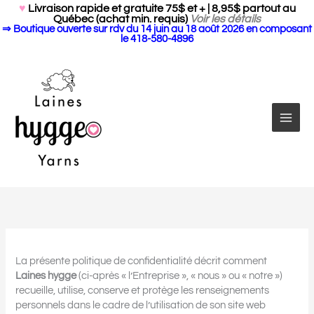
Search Butto
Aller
Search
♥
Livraison rapide et gratuite 75$ et + | 8,95$ partout au
for:
Québec (achat min. requis)
Voir les détails
au
⇒ Boutique ouverte sur rdv du 14 juin au 18 août 2026 en composant
contenu
le 418-580-4896
La présente politique de confidentialité décrit comment
Laines hygge
(ci-après « l’Entreprise », « nous » ou « notre »)
recueille, utilise, conserve et protège les renseignements
personnels dans le cadre de l’utilisation de son site web