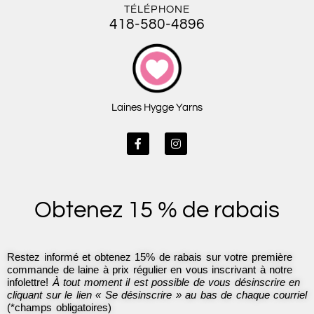
TÉLÉPHONE
418-580-4896
Laines Hygge Yarns
F
I
a
n
c
s
e
t
b
a
o
g
Obtenez 15 % de rabais
o
r
k
a
-
m
f
Restez informé et obtenez 15% de rabais sur votre première
commande de laine à prix régulier en vous inscrivant à notre
infolettre!
À tout moment il est possible de vous désinscrire en
cliquant sur le lien « Se désinscrire » au bas de chaque courriel
(*champs obligatoires)