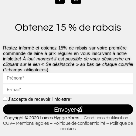
a
n
c
s
e
t
b
a
o
g
Obtenez 15 % de rabais
o
r
k
a
-
m
f
Restez informé et obtenez 15% de rabais sur votre première
commande de laine à prix régulier en vous inscrivant à notre
infolettre!
À tout moment il est possible de vous désinscrire en
cliquant sur le lien « Se désinscrire » au bas de chaque courriel
(*champs obligatoires)
J'accepte de recevoir l'infolettre*
Envoyer
Copyright © 2020 Laines Hygge Yarns –
Conditions d’utilisation
–
CGV
–
Mentions légales
–
Politique de confidentialité –
Politique de
cookies