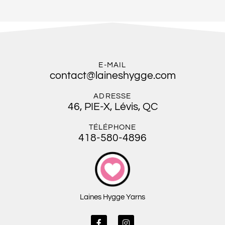
E-MAIL
contact@laineshygge.com
ADRESSE
46, PIE-X, Lévis, QC
TÉLÉPHONE
418-580-4896
Laines Hygge Yarns
F
I