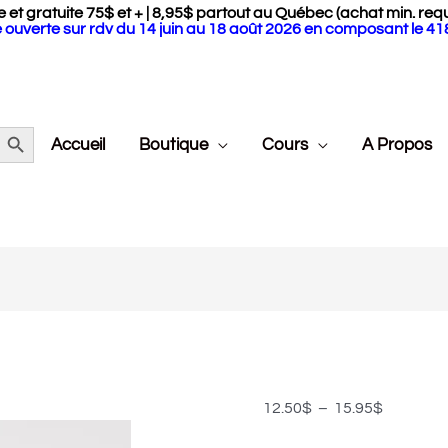
 et gratuite 75$ et + | 8,95$ partout au Québec (achat min. requ
 ouverte sur rdv du 14 juin au 18 août 2026 en composant le 4
Search Button
Accueil
Boutique
Cours
A Propos
quantité
Plage
de
de
TKB
prix :
-
12.50$
12.50
$
–
15.95
$
Marqueurs
à
par
15.95$