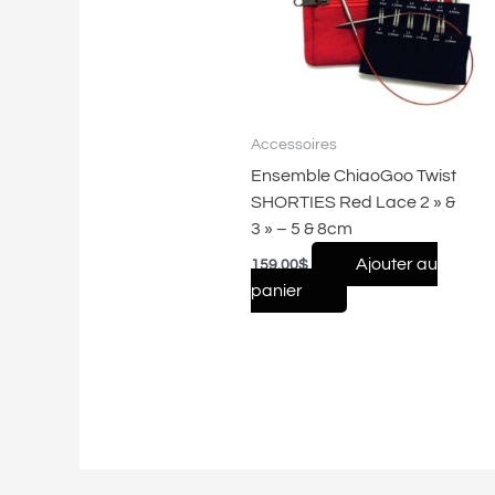
Accessoires
Ensemble ChiaoGoo Twist
SHORTIES Red Lace 2 » &
3 » – 5 & 8cm
Ajouter au
159.00
$
panier