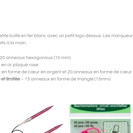
tite boîte en fer blanc avec un petit logo dessus. Les marqueur
ts à la main.
t 20 anneaux hexagonaux (10 mm)
 en or plaqué rose
en forme de cœur en argent et 20 anneaux en forme de cœur 
 et limitée
– 15 anneaux en forme de triangle (15mm)
Plage
Ce
Ce
de
produit
produit
prix :
a
a
14.80$
à
plusieurs
plusieurs