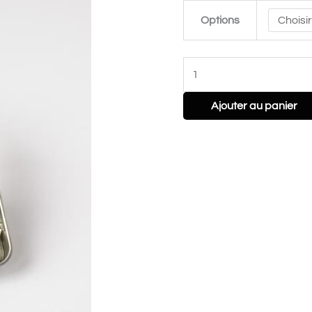
The
Options
Knitting
Barber
Ajouter au panier