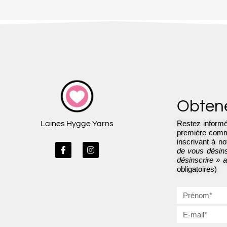
Obtene
Restez informé
Laines Hygge Yarns
première comma
inscrivant à not
F
I
de vous désinsc
a
n
désinscrire » 
c
s
obligatoires)
e
t
b
a
o
g
o
r
k
a
-
m
f