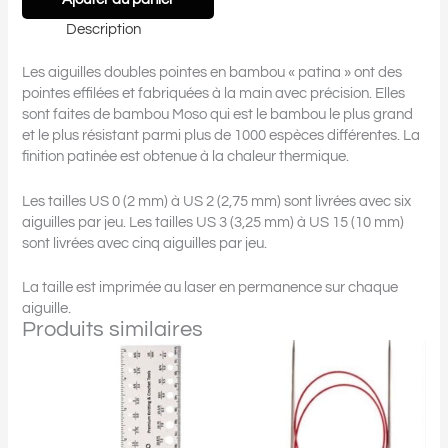
Description
Les aiguilles doubles pointes en bambou « patina » ont des
pointes effilées et fabriquées à la main avec précision. Elles
sont faites de bambou Moso qui est le bambou le plus grand
et le plus résistant parmi plus de 1000 espèces différentes. La
finition patinée est obtenue à la chaleur thermique.
Les tailles US 0 (2 mm) à US 2 (2,75 mm) sont livrées avec six
aiguilles par jeu. Les tailles US 3 (3,25 mm) à US 15 (10 mm)
sont livrées avec cinq aiguilles par jeu.
La taille est imprimée au laser en permanence sur chaque
aiguille.
Produits similaires
Plage
Ce
de
produit
prix :
a
19.00$
plusieurs
à
22.50$
variations.