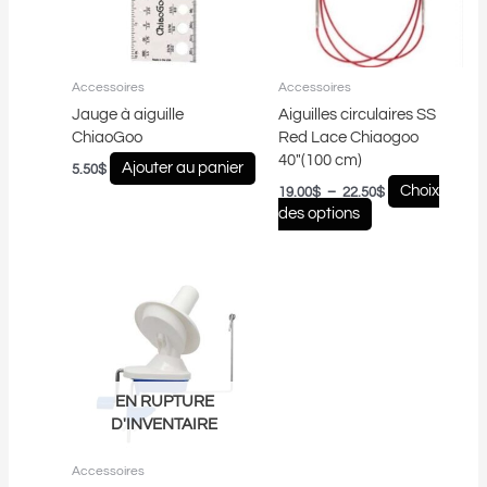
Les
options
peuvent
être
Accessoires
Accessoires
choisies
Jauge à aiguille
Aiguilles circulaires SS
sur
ChiaoGoo
Red Lace Chiaogoo
la
40″(100 cm)
page
Ajouter au panier
5.50
$
du
Choix
19.00
$
–
22.50
$
produit
des options
EN RUPTURE
D'INVENTAIRE
Accessoires