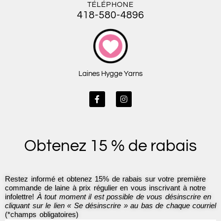
TÉLÉPHONE
418-580-4896
Laines Hygge Yarns
F
I
a
n
c
s
e
t
b
a
o
g
Obtenez 15 % de rabais
o
r
k
a
-
m
f
Restez informé et obtenez 15% de rabais sur votre première
commande de laine à prix régulier en vous inscrivant à notre
infolettre!
À tout moment il est possible de vous désinscrire en
cliquant sur le lien « Se désinscrire » au bas de chaque courriel
(*champs obligatoires)