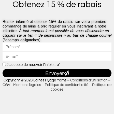
Obtenez 15 % de rabais
o
r
k
a
-
m
f
Restez informé et obtenez 15% de rabais sur votre première
commande de laine à prix régulier en vous inscrivant à notre
infolettre!
À tout moment il est possible de vous désinscrire en
cliquant sur le lien « Se désinscrire » au bas de chaque courriel
(*champs obligatoires)
J'accepte de recevoir l'infolettre*
Envoyer
Copyright © 2020 Laines Hygge Yarns –
Conditions d’utilisation
–
CGV
–
Mentions légales
–
Politique de confidentialité –
Politique de
cookies