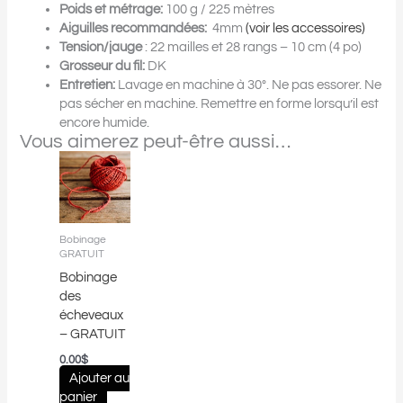
Poids et métrage:
100 g / 225 mètres
Aiguilles recommandées:
4mm
(voir les accessoires)
Tension/jauge
: 22 mailles et 28 rangs – 10 cm (4 po)
Grosseur du fil:
DK
Entretien:
Lavage en machine à 30°. Ne pas essorer. Ne
pas sécher en machine. Remettre en forme lorsqu’il est
encore humide.
Vous aimerez peut-être aussi…
Bobinage
GRATUIT
Bobinage
des
écheveaux
– GRATUIT
0.00
$
Ajouter au
panier