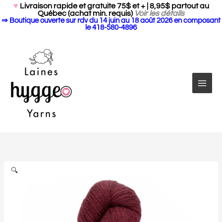
Search Butto
Aller
Search
♥
Livraison rapide et gratuite 75$ et + | 8,95$ partout au
for:
Québec (achat min. requis)
Voir les détails
au
⇒ Boutique ouverte sur rdv du 14 juin au 18 août 2026 en composant
contenu
le 418-580-4896
quantité
de
The
Croft
🔍
DK
yarn
par
West
Yorkshire