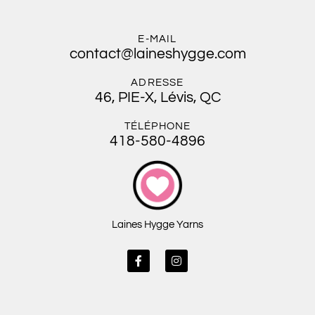
E-MAIL
contact@laineshygge.com
ADRESSE
46, PIE-X, Lévis, QC
TÉLÉPHONE
418-580-4896
Laines Hygge Yarns
F
I
a
n
c
s
e
t
b
a
o
g