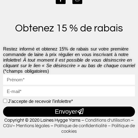
a
n
c
s
e
t
b
a
o
g
Obtenez 15 % de rabais
o
r
k
a
-
m
f
Restez informé et obtenez 15% de rabais sur votre première
commande de laine à prix régulier en vous inscrivant à notre
infolettre!
À tout moment il est possible de vous désinscrire en
cliquant sur le lien « Se désinscrire » au bas de chaque courriel
(*champs obligatoires)
J'accepte de recevoir l'infolettre*
Envoyer
Copyright © 2020 Laines Hygge Yarns –
Conditions d’utilisation
–
CGV
–
Mentions légales
–
Politique de confidentialité –
Politique de
cookies