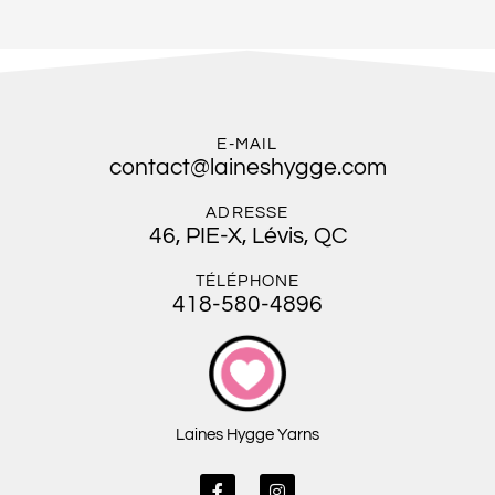
E-MAIL
contact@laineshygge.com
ADRESSE
46, PIE-X, Lévis, QC
TÉLÉPHONE
418-580-4896
Laines Hygge Yarns
F
I