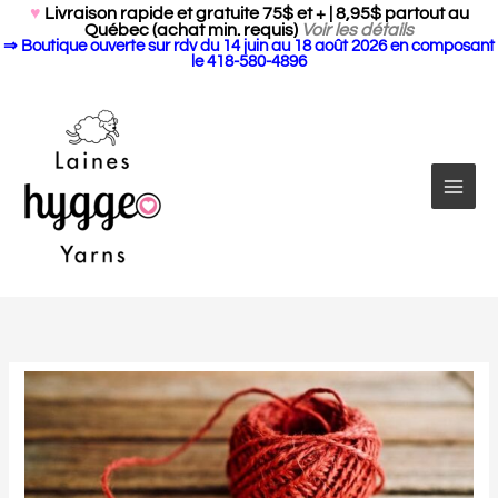
Search Butto
Aller
Search
♥
Livraison rapide et gratuite 75$ et + | 8,95$ partout au
for:
Québec (achat min. requis)
Voir les détails
au
⇒ Boutique ouverte sur rdv du 14 juin au 18 août 2026 en composant
contenu
le 418-580-4896
quantité
de
Bobinage
des
écheveaux
-
GRATUIT