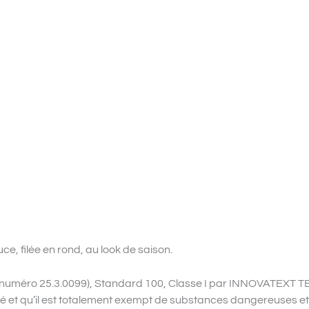
e, filée en rond, au look de saison.
ificat numéro 25.3.0099), Standard 100, Classe I par INNOVAT
sté et qu’il est totalement exempt de substances dangereuses e