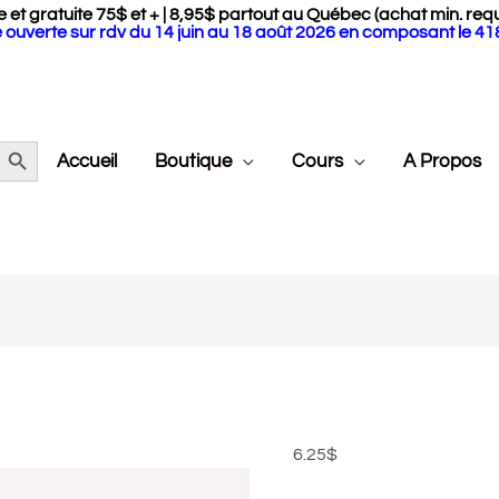
 et gratuite 75$ et + | 8,95$ partout au Québec (achat min. requ
 ouverte sur rdv du 14 juin au 18 août 2026 en composant le 4
Search Button
Accueil
Boutique
Cours
A Propos
quantité
de
SNOW
par
6.25
$
Drops