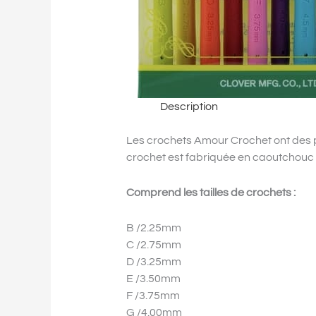
Description
Les crochets Amour Crochet ont des po
crochet est fabriquée en caoutchouc é
Comprend les tailles de crochets :
B /2.25mm
C /2.75mm
D /3.25mm
E /3.50mm
F /3.75mm
G /4.00mm