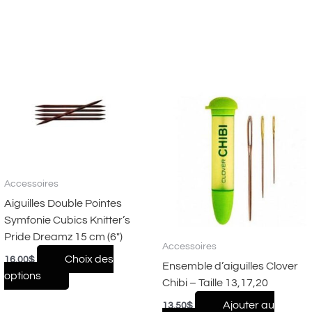
Ce
produit
a
plusieurs
variations.
Les
Accessoires
options
Aiguilles Double Pointes
peuvent
Symfonie Cubics Knitter’s
être
Pride Dreamz 15 cm (6″)
choisies
Accessoires
Choix des
16.00
$
sur
Ensemble d’aiguilles Clover
options
la
Chibi – Taille 13,17,20
page
Ajouter au
13.50
$