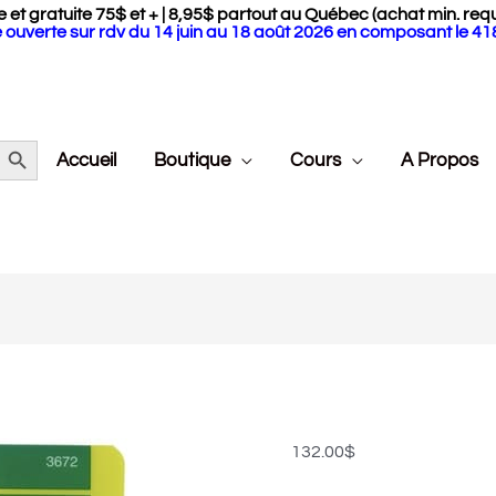
 et gratuite 75$ et + | 8,95$ partout au Québec (achat min. requ
 ouverte sur rdv du 14 juin au 18 août 2026 en composant le 4
Search Button
Accueil
Boutique
Cours
A Propos
quantité
de
Ensemble
de
132.00
$
crochets
Clover