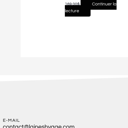
Continuer la
169.00
$
lecture
E-MAIL
contact@laineshygge.com