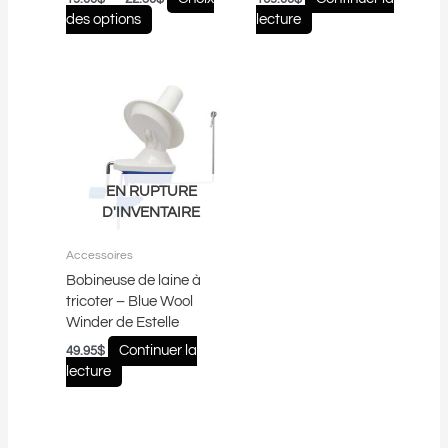
produit
des options
lecture
EN RUPTURE
D'INVENTAIRE
Accessoires
Bobineuse de laine à
tricoter – Blue Wool
Winder de Estelle
Continuer la
49.95
$
lecture