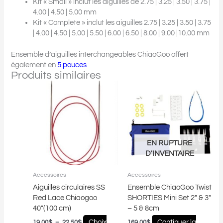
Kit « Small » inclut les aiguilles de 2.75 | 3.25 | 3.50 | 3.75 |
4.00 | 4.50 | 5.00 mm
Kit « Complete » inclut les aiguilles 2.75 | 3.25 | 3.50 | 3.75
| 4.00 | 4.50 | 5.00 | 5.50 | 6.00 | 6.50 | 8.00 | 9.00 |10.00 mm
Ensemble d’aiguilles interchangeables ChiaoGoo offert
également en
5 pouces
Produits similaires
Plage
Ce
de
produit
prix :
a
19.00$
plusieurs
à
22.50$
variations.
Les
EN RUPTURE
options
D'INVENTAIRE
peuvent
être
Accessoires
Accessoires
choisies
Aiguilles circulaires SS
Ensemble ChiaoGoo Twist
sur
Red Lace Chiaogoo
SHORTIES Mini Set 2″ & 3″
la
40″(100 cm)
– 5 & 8cm
page
du
Choix
Continuer la
19.00
$
–
22.50
$
169.00
$