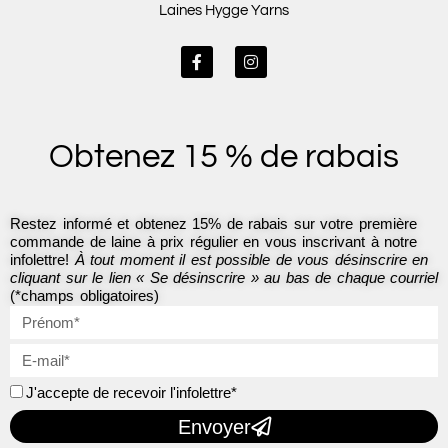
Laines Hygge Yarns
F
I
a
n
c
s
e
t
b
a
o
g
Obtenez 15 % de rabais
o
r
k
a
-
m
f
Restez informé et obtenez 15% de rabais sur votre première
commande de laine à prix régulier en vous inscrivant à notre
infolettre!
À tout moment il est possible de vous désinscrire en
cliquant sur le lien « Se désinscrire » au bas de chaque courriel
(*champs obligatoires)
J'accepte de recevoir l'infolettre*
Envoyer