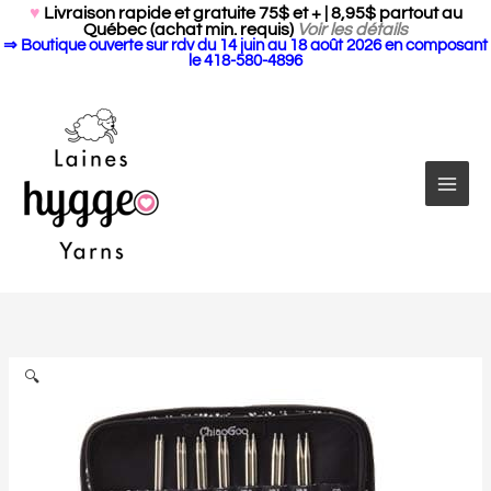
Search Butto
Aller
Search
♥
Livraison rapide et gratuite 75$ et + | 8,95$ partout au
for:
Québec (achat min. requis)
Voir les détails
au
⇒ Boutique ouverte sur rdv du 14 juin au 18 août 2026 en composant
contenu
le 418-580-4896
quantité
Plage
de
de
Ensemble
prix :
d'aiguilles
149.00$
🔍
interchangeables
à
ChiaoGoo
239.00$
Twist
Red
Lace