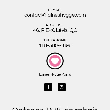
E-MAIL
contact@laineshygge.com
ADRESSE
46, PIE-X, Lévis, QC
TÉLÉPHONE
418-580-4896
Laines Hygge Yarns
F
I
a
n
c
s
e
t
b
a
o
g
o
r