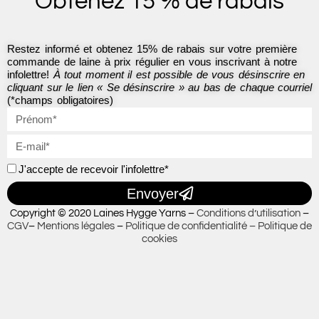
Obtenez 15 % de rabais
k
a
-
m
f
Restez informé et obtenez 15% de rabais sur votre première
commande de laine à prix régulier en vous inscrivant à notre
infolettre!
À tout moment il est possible de vous désinscrire en
cliquant sur le lien « Se désinscrire » au bas de chaque courriel
(*champs obligatoires)
J'accepte de recevoir l'infolettre*
Envoyer
Copyright © 2020 Laines Hygge Yarns –
Conditions d’utilisation
–
CGV
–
Mentions légales
–
Politique de confidentialité –
Politique de
cookies