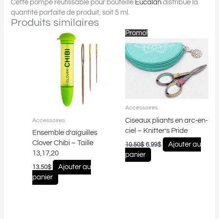
Cette pompe réutilisable pour bouteille
Eucalan
distribue la
quantité parfaite de produit, soit 5 ml.
Produits similaires
Le
Le
Promo!
prix
prix
initial
actuel
était :
est :
10.50$.
6.99$.
Accessoires
Ciseaux pliants en arc-en-
Accessoires
ciel – Knitter’s Pride
Ensemble d’aiguilles
Clover Chibi – Taille
Ajouter au
10.50
$
6.99
$
13,17,20
panier
Ajouter au
13.50
$
panier