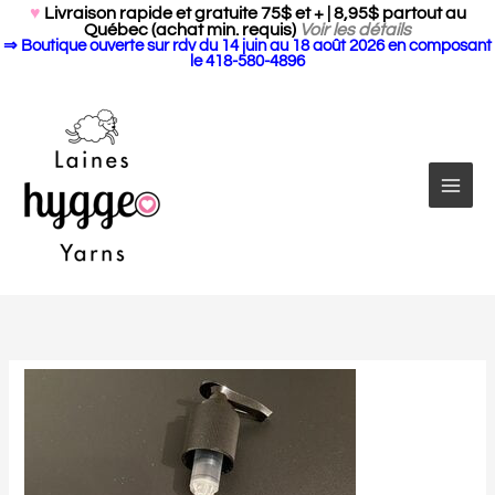
Search Butto
Aller
Search
♥
Livraison rapide et gratuite 75$ et + | 8,95$ partout au
for:
Québec (achat min. requis)
Voir les détails
au
⇒ Boutique ouverte sur rdv du 14 juin au 18 août 2026 en composant
contenu
le 418-580-4896