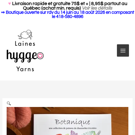
Search Butto
Aller
Search
♥
Livraison rapide et gratuite 75$ et + | 8,95$ partout au
for:
Québec (achat min. requis)
Voir les détails
au
⇒ Boutique ouverte sur rdv du 14 juin au 18 août 2026 en composant
contenu
le 418-580-4896
quantité
de
Botanique
par
🔍
Marie-
Christine
Lévesque