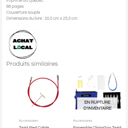
Imprimé au Québec
86 pages
Couverture souple
Dimensions du livre : 20,5 cm x 25,5 cm
Produits similaires
Ce
produit
a
plusieurs
variations.
Les
EN RUPTURE
options
D'INVENTAIRE
peuvent
être
Accessoires
Accessoires
choisies
Twist Red Cable
Ensemble ChiaoGoo Twist