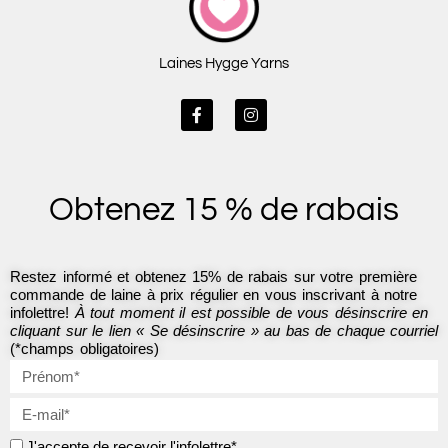
Laines Hygge Yarns
F
I
a
n
c
s
e
t
b
a
o
g
Obtenez 15 % de rabais
o
r
k
a
-
m
f
Restez informé et obtenez 15% de rabais sur votre première
commande de laine à prix régulier en vous inscrivant à notre
infolettre!
À tout moment il est possible de vous désinscrire en
cliquant sur le lien « Se désinscrire » au bas de chaque courriel
(*champs obligatoires)
J'accepte de recevoir l'infolettre*