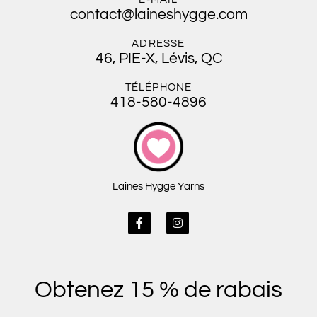
contact@laineshygge.com
ADRESSE
46, PIE-X, Lévis, QC
TÉLÉPHONE
418-580-4896
Laines Hygge Yarns
F
I
a
n
c
s
e
t
b
a
o
g
Obtenez 15 % de rabais
o
r
k
a
-
m