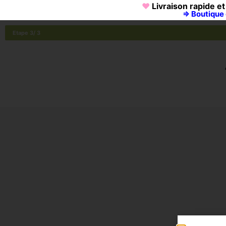
♥
Livraison rapide et
⇒ Boutique 
Etape 3/ 3
met,
Lorem ipsum dolor sit amet,