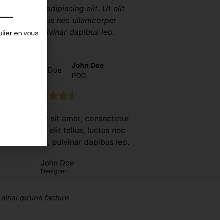
nsectetur adipiscing elit. Ut elit
tellus, luctus nec ullamcorper
mattis, pulvinar dapibus leo.
lier en vous
John Doe
PDG





 ipsum dolor sit amet, consectetur
scing elit. Ut elit tellus, luctus nec
corper mattis, pulvinar dapibus leo.
John Doe
Designer
 ainsi qu’une facture