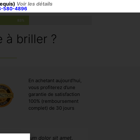
requis)
Voir les détails
418-580-4896
83%
à briller ?
En achetant aujourd’hui,
vous profiterez d’une
garantie de satisfaction
100% (remboursement
complet) de 30 jours
Lorem ipsum dolor sit amet,