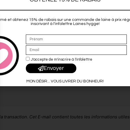
consectetur adipiscing elit. Ut elit
co
tellus, luctus nec ullamcorper
mattis, pulvinar dapibus leo.
rmé et obtenez 15% de rabais sur une commande de laine à prix régu
inscrivant à l'infolettre Laines hygge!
John Doe
PDG
J'accepte de m'inscrire à l'infolettre
Envoyer
Lorem
adipi
MON DÉSIR... VOUS LIVRER DU BONHEUR!
ullam
 transaction. Cet E-mail contient toutes les informations utiles