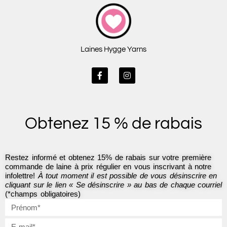
Laines Hygge Yarns
F
I
a
n
c
s
e
t
b
a
o
g
Obtenez 15 % de rabais
o
r
k
a
-
m
f
Restez informé et obtenez 15% de rabais sur votre première
commande de laine à prix régulier en vous inscrivant à notre
infolettre!
À tout moment il est possible de vous désinscrire en
cliquant sur le lien « Se désinscrire » au bas de chaque courriel
(*champs obligatoires)