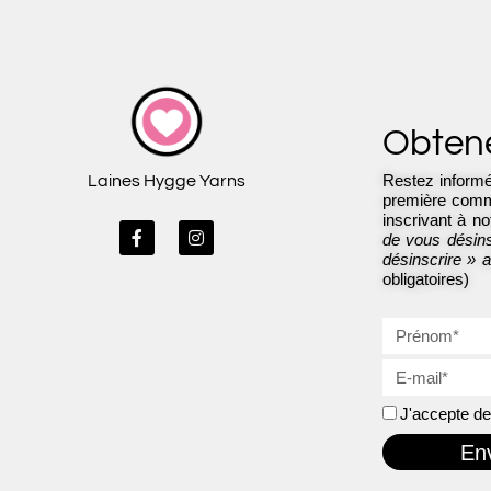
Obtene
Restez informé
Laines Hygge Yarns
première comma
inscrivant à not
F
I
de vous désinsc
a
n
désinscrire » 
c
s
obligatoires)
e
t
b
a
o
g
o
r
k
a
-
m
f
J'accepte de 
En