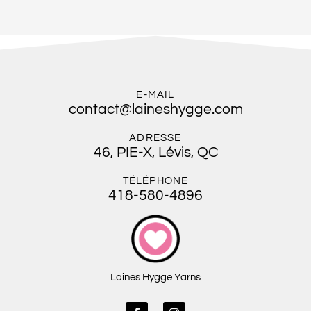
E-MAIL
contact@laineshygge.com
ADRESSE
46, PIE-X, Lévis, QC
TÉLÉPHONE
418-580-4896
Laines Hygge Yarns
F
I