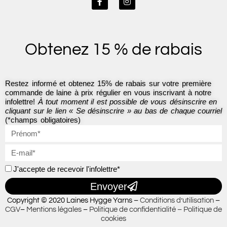
a
n
c
s
e
t
b
a
o
g
Obtenez 15 % de rabais
o
r
k
a
-
m
f
Restez informé et obtenez 15% de rabais sur votre première
commande de laine à prix régulier en vous inscrivant à notre
infolettre!
À tout moment il est possible de vous désinscrire en
cliquant sur le lien « Se désinscrire » au bas de chaque courriel
(*champs obligatoires)
J'accepte de recevoir l'infolettre*
Envoyer
Copyright © 2020 Laines Hygge Yarns –
Conditions d’utilisation
–
CGV
–
Mentions légales
–
Politique de confidentialité –
Politique de
cookies