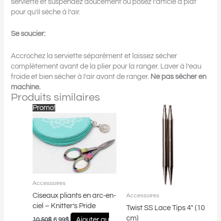
serviette et suspendez doucement ou posez l’article à plat
pour qu’il sèche à l’air.
Se soucier:
Accrochez la serviette séparément et laissez sécher
complètement avant de la plier pour la ranger. Laver à l’eau
froide et bien sécher à l’air avant de ranger.
Ne pas sécher en
machine.
Produits similaires
Le
Le
Plage
Ce
Promo!
prix
prix
de
produit
initial
actuel
prix :
a
était :
est :
19.00$
plusieurs
10.50$.
6.99$.
à
22.50$
variations.
Les
options
peuvent
Accessoires
être
Ciseaux pliants en arc-en-
Accessoires
choisies
ciel – Knitter’s Pride
Twist SS Lace Tips 4″ (10
sur
cm)
Ajouter au
10.50
$
6.99
$