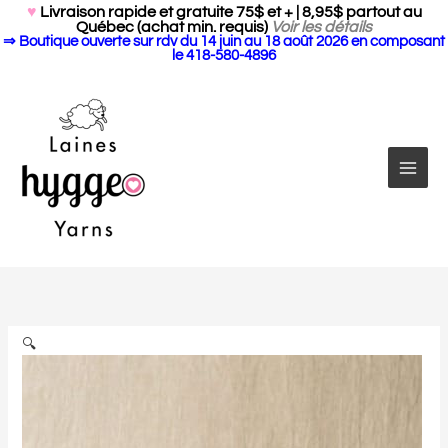
Search Butto
Aller
Search
♥
Livraison rapide et gratuite 75$ et + | 8,95$ partout au
for:
Québec (achat min. requis)
Voir les détails
au
⇒ Boutique ouverte sur rdv du 14 juin au 18 août 2026 en composant
contenu
le 418-580-4896
quantité
de
Serviette
super
🔍
absorbante
par
CocoKnits