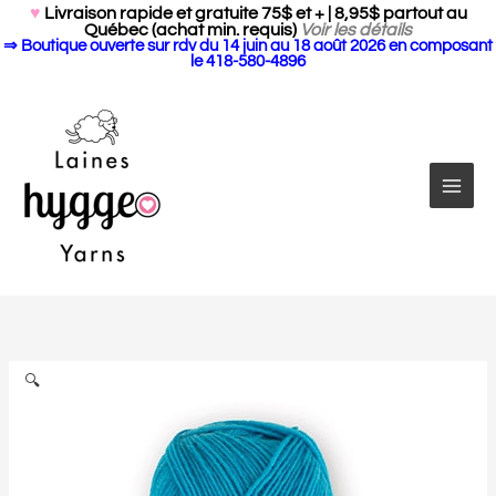
Search Butto
Aller
Search
♥
Livraison rapide et gratuite 75$ et + | 8,95$ partout au
for:
Québec (achat min. requis)
Voir les détails
au
⇒ Boutique ouverte sur rdv du 14 juin au 18 août 2026 en composant
contenu
le 418-580-4896
quantité
de
Pro
Lana
🔍
Sockenwolle
Uni