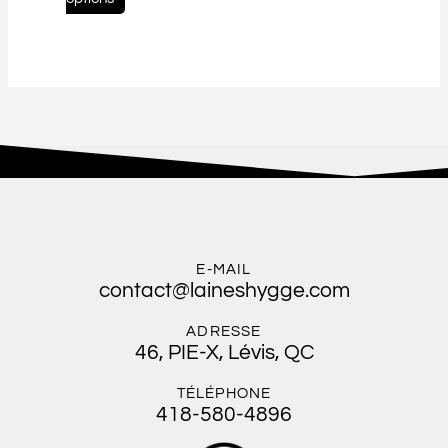
du
produit
E-MAIL
contact@laineshygge.com
ADRESSE
46, PIE-X, Lévis, QC
TÉLÉPHONE
418-580-4896