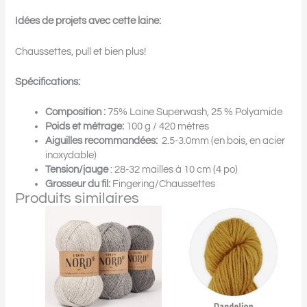
Idées de projets avec cette laine:
Chaussettes, pull et bien plus!
Spécifications:
Composition :
75% Laine Superwash, 25 % Polyamide
Poids et métrage:
100 g / 420 mètres
Aiguilles recommandées:
2.5-3.0mm (en bois, en acier
inoxydable)
Tension/jauge
: 28-32 mailles à 10 cm (4 po)
Grosseur du fil:
Fingering/Chaussettes
Produits similaires
Ce
Ce
produit
produit
a
a
plusieurs
plusieurs
variations.
variations.
Les
Les
options
options