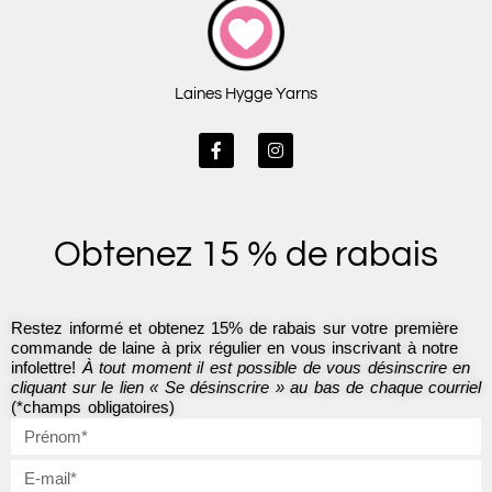
Laines Hygge Yarns
F
I
a
n
c
s
e
t
b
a
o
g
Obtenez 15 % de rabais
o
r
k
a
-
m
f
Restez informé et obtenez 15% de rabais sur votre première
commande de laine à prix régulier en vous inscrivant à notre
infolettre!
À tout moment il est possible de vous désinscrire en
cliquant sur le lien « Se désinscrire » au bas de chaque courriel
(*champs obligatoires)