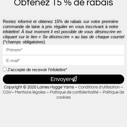
Obtenez 15 % de rabais
o
r
k
a
-
m
f
Restez informé et obtenez 15% de rabais sur votre première
commande de laine à prix régulier en vous inscrivant à notre
infolettre!
À tout moment il est possible de vous désinscrire en
cliquant sur le lien « Se désinscrire » au bas de chaque courriel
(*champs obligatoires)
J'accepte de recevoir l'infolettre*
Envoyer
Copyright © 2020 Laines Hygge Yarns –
Conditions d’utilisation
–
CGV
–
Mentions légales
–
Politique de confidentialité –
Politique de
cookies