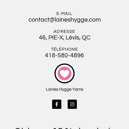
E-MAIL
contact@laineshygge.com
ADRESSE
46, PIE-X, Lévis, QC
TÉLÉPHONE
418-580-4896
Laines Hygge Yarns
F
I
a
n
c
s
e
t
b
a
o
g