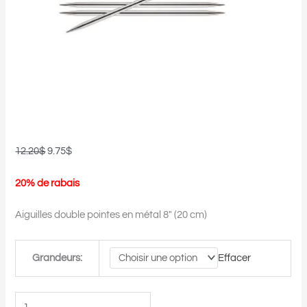
pointes
8"
(20cm)
12.20
$
9.75
$
20% de rabais
Aiguilles double pointes en métal 8″ (20 cm)
Grandeurs:
Effacer