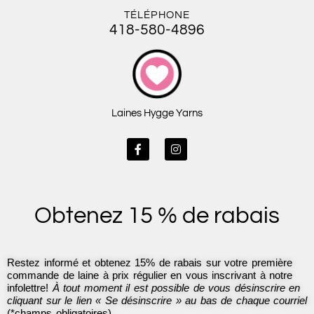
TÉLÉPHONE
418-580-4896
Laines Hygge Yarns
F
I
a
n
c
s
e
t
b
a
o
g
Obtenez 15 % de rabais
o
r
k
a
-
m
f
Restez informé et obtenez 15% de rabais sur votre première
commande de laine à prix régulier en vous inscrivant à notre
infolettre!
À tout moment il est possible de vous désinscrire en
cliquant sur le lien « Se désinscrire » au bas de chaque courriel
(*champs obligatoires)