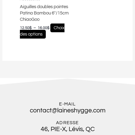
choisies
Aiguilles doubles pointes
sur
Patina Bambou 6″/15cm
la
ChiaoGoo
page
du
Choix
12.50
$
–
16.00
$
produit
des options
E-MAIL
contact@laineshygge.com
ADRESSE
46, PIE-X, Lévis, QC