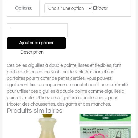
(8")
Options:
Effacer
Ajouter au panier
Description
Ces belles aiguilles à double pointe, lisses et flexibles, font
partie de la collection Koshitsu de Kinki Amibari et sont
parfaites pour tricoter de petits cercles. Vous pouvez
également fixer un capuchon en caoutchouc à une extrémité
pour utiliser ces aiguilles à double pointe comme aiguilles à
pointe simple. Utilisez ces aiguilles à double pointe pour
tricoter des chaussettes, des gants et des manches.
Produits similaires
Ce
Ce
produit
produit
a
a
plusieurs
plusieurs