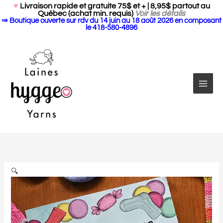
Search Butto
Aller
Search
♥
Livraison rapide et gratuite 75$ et + | 8,95$ partout au
for:
Québec (achat min. requis)
Voir les détails
au
⇒ Boutique ouverte sur rdv du 14 juin au 18 août 2026 en composant
contenu
le 418-580-4896
quantité
de
Gourmandises
par
🔍
Marie-
Christine
Lévesque