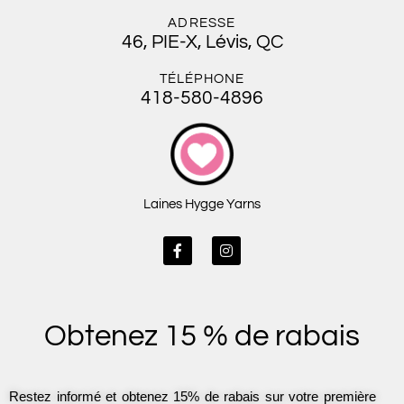
ADRESSE
46, PIE-X, Lévis, QC
TÉLÉPHONE
418-580-4896
Laines Hygge Yarns
F
I
a
n
c
s
e
t
b
a
o
g
Obtenez 15 % de rabais
o
r
k
a
-
m
f
Restez informé et obtenez 15% de rabais sur votre première