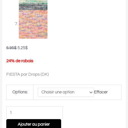
6.95
$
5.25
$
24% de rabais
FIESTA par Drops (DK)
Options:
Effacer
Ajouter au panier