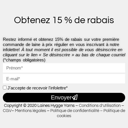
c
s
e
t
b
a
o
g
Obtenez 15 % de rabais
o
r
k
a
-
m
f
Restez informé et obtenez 15% de rabais sur votre première
commande de laine à prix régulier en vous inscrivant à notre
infolettre!
À tout moment il est possible de vous désinscrire en
cliquant sur le lien « Se désinscrire » au bas de chaque courriel
(*champs obligatoires)
J'accepte de recevoir l'infolettre*
Envoyer
Copyright © 2020 Laines Hygge Yarns –
Conditions d’utilisation
–
CGV
–
Mentions légales
–
Politique de confidentialité –
Politique de
cookies