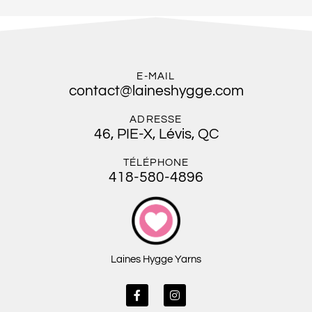
E-MAIL
contact@laineshygge.com
ADRESSE
46, PIE-X, Lévis, QC
TÉLÉPHONE
418-580-4896
Laines Hygge Yarns
F
I
a
n