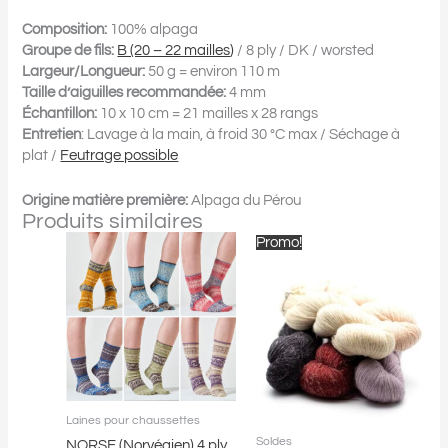
Composition:
100% alpaga
Groupe de fils:
B (20 – 22 mailles
)
/ 8 ply / DK / worsted
Largeur/Longueur:
50 g = environ 110 m
Taille d’aiguilles recommandée:
4 mm
Échantillon:
10 x 10 cm = 21 mailles x 28 rangs
Entretien
: Lavage à la main, à froid 30 °C max / Séchage à
plat /
Feutrage possible
Origine matière première:
Alpaga du Pérou
Produits similaires
Le
Le
Ce
Ce
Promo!
prix
prix
produit
produit
initial
actuel
a
a
était :
est :
plusieurs
plusieurs
29.99$.
19.99$.
variations.
variations.
Les
Les
options
options
peuvent
peuvent
être
être
Laines pour chaussettes
choisies
choisies
Soldes
NORSE (Norvégien) 4 ply