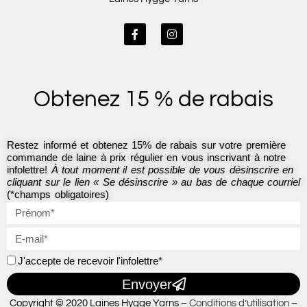
F
I
a
n
c
s
e
t
b
a
o
g
Obtenez 15 % de rabais
o
r
k
a
-
m
f
Restez informé et obtenez 15% de rabais sur votre première
commande de laine à prix régulier en vous inscrivant à notre
infolettre!
À tout moment il est possible de vous désinscrire en
cliquant sur le lien « Se désinscrire » au bas de chaque courriel
(*champs obligatoires)
J'accepte de recevoir l'infolettre*
Envoyer
Copyright © 2020 Laines Hygge Yarns –
Conditions d’utilisation
–