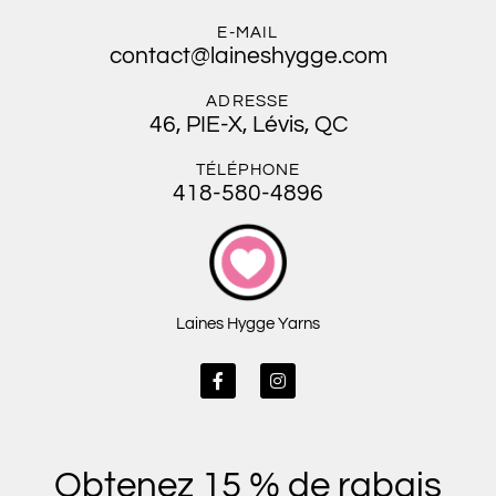
E-MAIL
contact@laineshygge.com
ADRESSE
46, PIE-X, Lévis, QC
TÉLÉPHONE
418-580-4896
Laines Hygge Yarns
F
I
a
n
c
s
e
t
b
a
o
g
Obtenez 15 % de rabais
o
r