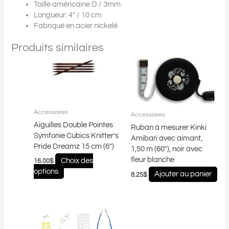
Taille américaine D / 3mm
Longueur: 4″ / 10 cm
Fabriqué en acier nickelé
Produits similaires
Ce
produit
a
plusieurs
variations.
Les
Accessoires
Accessoires
options
Aiguilles Double Pointes
Ruban à mesurer Kinki
peuvent
Symfonie Cubics Knitter’s
Amibari avec aimant,
être
Pride Dreamz 15 cm (6″)
1,50 m (60″), noir avec
choisies
fleur blanche
Choix des
16.00
$
sur
options
Ajouter au panier
8.25
$
la
page
du
produit