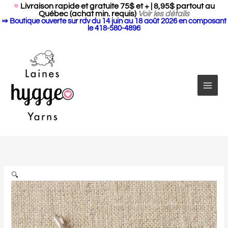
Search Butto
Aller
Search
♥
Livraison rapide et gratuite 75$ et + | 8,95$ partout au
for:
Québec (achat min. requis)
Voir les détails
au
⇒ Boutique ouverte sur rdv du 14 juin au 18 août 2026 en composant
contenu
le 418-580-4896
quantité
de
Crochet
de
🔍
dépannage
par
Cocoknits