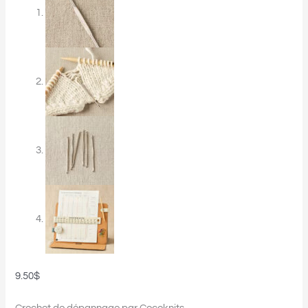
9.50
$