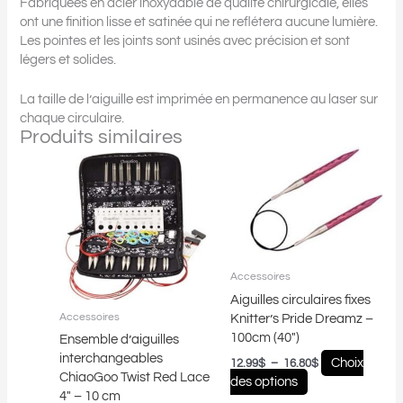
Fabriquées en acier inoxydable de qualité chirurgicale, elles
ont une finition lisse et satinée qui ne reflétera aucune lumière.
Les pointes et les joints sont usinés avec précision et sont
légers et solides.
La taille de l’aiguille est imprimée en permanence au laser sur
chaque circulaire.
Produits similaires
Plage
Plage
Ce
Ce
de
de
produit
produit
prix :
prix :
a
a
149.00$
12.99$
plusieurs
plusieurs
à
à
239.00$
16.80$
variations.
variations.
Les
Les
options
options
Accessoires
peuvent
peuvent
Aiguilles circulaires fixes
être
être
Accessoires
Knitter’s Pride Dreamz –
choisies
choisies
100cm (40″)
Ensemble d’aiguilles
sur
sur
interchangeables
Choix
la
la
12.99
$
–
16.80
$
ChiaoGoo Twist Red Lace
des options
page
page
4″ – 10 cm
du
du