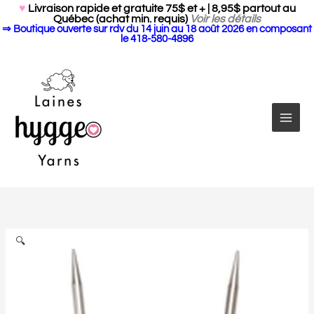
Search Butto
Aller
Search
♥
Livraison rapide et gratuite 75$ et + | 8,95$ partout au
for:
Québec (achat min. requis)
Voir les détails
au
⇒ Boutique ouverte sur rdv du 14 juin au 18 août 2026 en composant
contenu
le 418-580-4896
quantité
Plage
de
de
Aiguilles
prix :
circulaires
19.00$
🔍
SS
à
Red
20.50$
Lace
Chiaogoo
32"