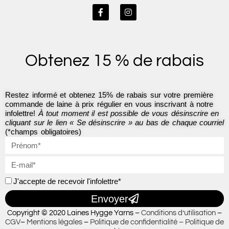
F
I
a
n
c
s
e
t
b
a
o
g
Obtenez 15 % de rabais
o
r
k
a
-
m
f
Restez informé et obtenez 15% de rabais sur votre première
commande de laine à prix régulier en vous inscrivant à notre
infolettre!
À tout moment il est possible de vous désinscrire en
cliquant sur le lien « Se désinscrire » au bas de chaque courriel
(*champs obligatoires)
J'accepte de recevoir l'infolettre*
Envoyer
Copyright © 2020 Laines Hygge Yarns –
Conditions d’utilisation
–
CGV
–
Mentions légales
–
Politique de confidentialité –
Politique de