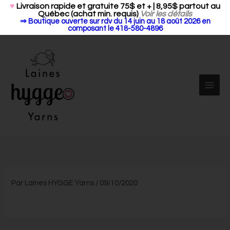
Search Butt
Aller
Search
♥
Livraison rapide et gratuite 75$ et + | 8,95$ partout au
for:
Québec (achat min. requis)
Voir les détails
au
⇒ Boutique ouverte sur rdv du 14 juin au 18 août 2026 en
contenu
composant le 418-580-4896
Par
Laines HYGGE Yarns
/
09/10/2020