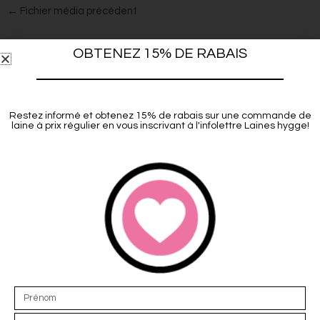
←
Fichier média précédent
OBTENEZ 15% DE RABAIS
Restez informé et obtenez 15% de rabais sur une commande de
laine à prix régulier en vous inscrivant à l'infolettre Laines hygge!
E-MAIL
contact@laineshygge.com
ADRESSE
46, PIE-X, Lévis, QC
TÉLÉPHONE
418-580-4896
Laines Hygge Yarns