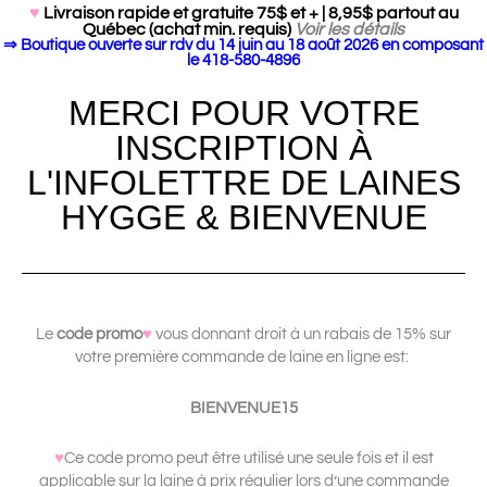
Search Butto
Search
♥
Livraison rapide et gratuite 75$ et + | 8,95$ partout au
for:
Québec (achat min. requis)
Voir les détails
⇒ Boutique ouverte sur rdv du 14 juin au 18 août 2026 en composant
le 418-580-4896
MERCI POUR VOTRE
INSCRIPTION À
L'INFOLETTRE DE LAINES
HYGGE & BIENVENUE
Le
code promo
♥
vous donnant droit à un rabais de 15% sur
votre première commande de laine en ligne est:
BIENVENUE15
♥
Ce code promo peut être utilisé une seule fois et il est
applicable sur la laine à prix régulier lors d’une commande